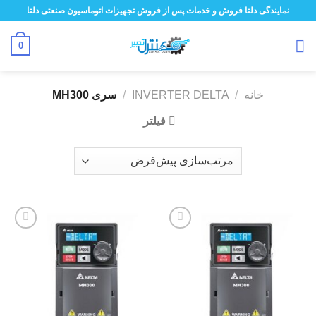
ه
نمایندگی دلتا فروش و خدمات پس از فروش تجهیزات اتوماسیون صنعتی دلتا
حتوا
روید
0
خانه
/
INVERTER DELTA
/
سری MH300
فیلتر
افزودن
افزودن
به
به
علاقه
علاقه
مندی
مندی
ها
ها